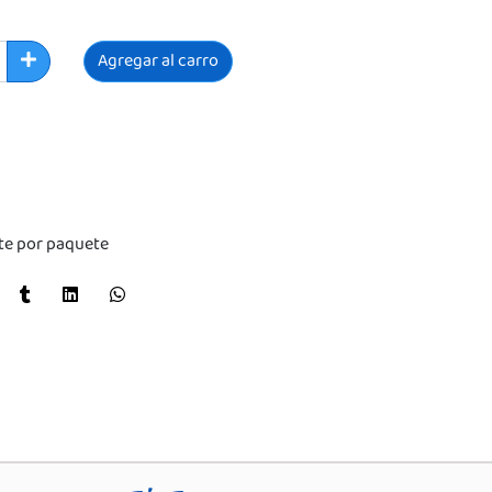
Agregar al carro
o
te por paquete