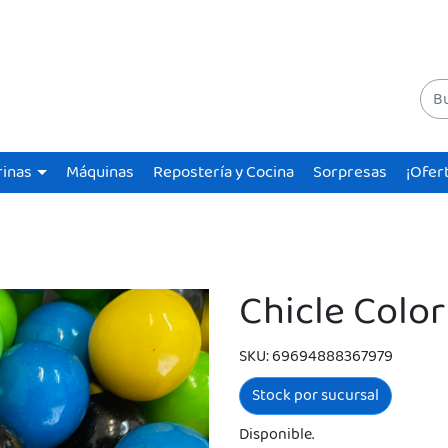
rinas
Máquinas
Repostería y Cocina
Sorpresas
¡Ofer
Chicle Color
SKU: 69694888367979
Stock por sucursal
Disponible.