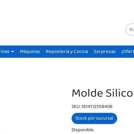
rinas
Máquinas
Repostería y Cocina
Sorpresas
¡Ofer
Molde Silic
SKU: 1614112558408
Stock por sucursal
Disponible.